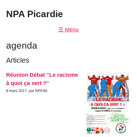
NPA Picardie
☰ Menu
antifascisme/antiracisme
agenda
Dans les boites
Articles
NPA
Réunion Débat "Le racisme
à quoi ça sert ?"
8 mars 2017, par NPA 80